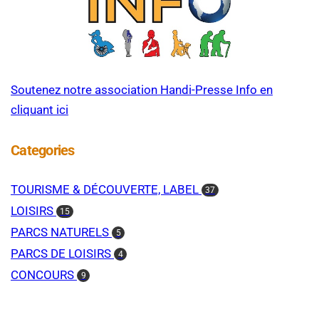
Soutenez notre association Handi-Presse Info en
cliquant ici
Categories
TOURISME & DÉCOUVERTE, LABEL
37
LOISIRS
15
PARCS NATURELS
5
PARCS DE LOISIRS
4
CONCOURS
9